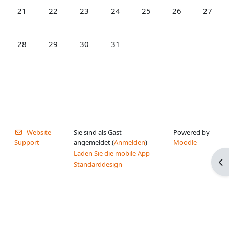
Keine Termine, Montag, 21. Juli
Keine Termine, Dienstag, 22. Juli
Keine Termine, Mittwoch, 23. Juli
Keine Termine, Donnerstag, 24. Jul
Keine Termine, Freitag, 25.
Keine Termine, Sa
Keine Te
21
22
23
24
25
26
27
Keine Termine, Montag, 28. Juli
Keine Termine, Dienstag, 29. Juli
Keine Termine, Mittwoch, 30. Juli
Keine Termine, Donnerstag, 31. Jul
28
29
30
31
Website-
Sie sind als Gast
Powered by
Support
angemeldet (
Anmelden
)
Moodle
Laden Sie die mobile App
Blo
Standarddesign