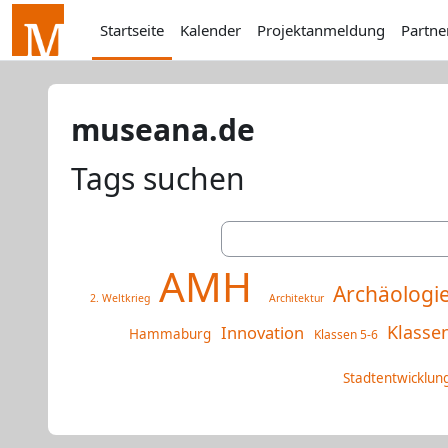
Zum Hauptinhalt
Startseite
Kalender
Projektanmeldung
Partne
museana.de
Tags suchen
Tags suchen
AMH
Archäologi
2. Weltkrieg
Architektur
Klasse
Innovation
Hammaburg
Klassen 5-6
Stadtentwicklun