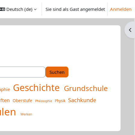
Deutsch ‎(de)‎
Sie sind als Gast angemeldet
Anmelden
ngabe umschalten
Blo
Geschichte
Grundschule
aphie
Sachkunde
aften
Oberstufe
Physik
Philosophie
ulen
Werken