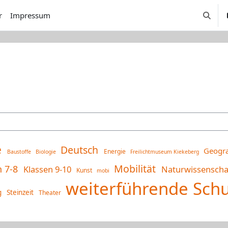
r
Impressum
Suchei
e
Deutsch
Geogr
Energie
Baustoffe
Biologie
Freilichtmuseum Kiekeberg
Mobilität
n 7-8
Klassen 9-10
Naturwissensch
Kunst
mobi
weiterführende Sch
g
Steinzeit
Theater