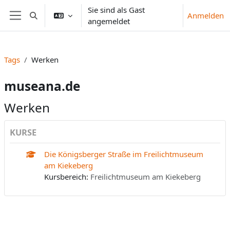
Zum Hauptinhalt
Sie sind als Gast
Anmelden
Sucheingabe umschalten
angemeldet
Website-Übersicht
Tags
Werken
museana.de
Werken
KURSE
Die Königsberger Straße im Freilichtmuseum
am Kiekeberg
Kursbereich:
Freilichtmuseum am Kiekeberg