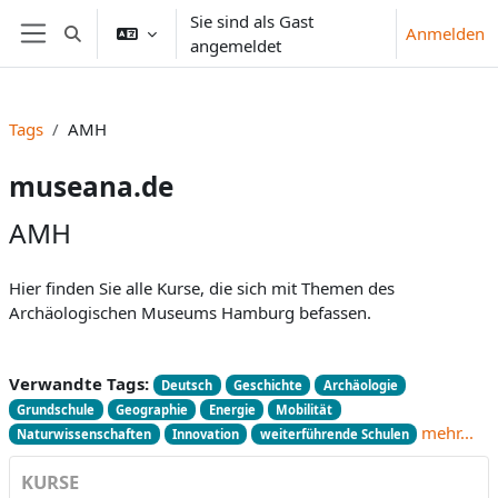
Zum Hauptinhalt
Sie sind als Gast
Anmelden
Sucheingabe umschalten
angemeldet
Website-Übersicht
Tags
AMH
museana.de
AMH
Hier finden Sie alle Kurse, die sich mit Themen des
Archäologischen Museums Hamburg befassen.
Verwandte Tags:
Deutsch
Geschichte
Archäologie
Grundschule
Geographie
Energie
Mobilität
mehr...
Naturwissenschaften
Innovation
weiterführende Schulen
KURSE