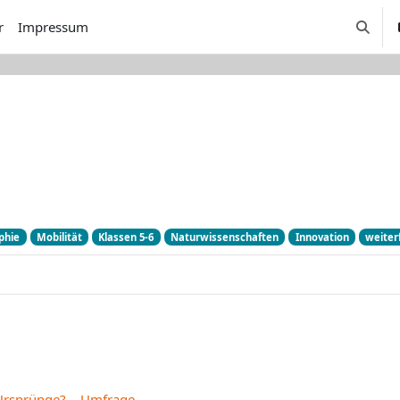
r
Impressum
Suchei
phie
Mobilität
Klassen 5-6
Naturwissenschaften
Innovation
weiter
 Ursprünge? – Umfrage