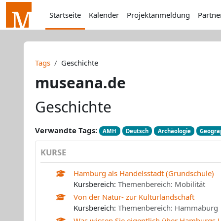
Zum Hauptinhalt
Startseite
Kalender
Projektanmeldung
Partne
Tags
Geschichte
museana.de
Geschichte
Verwandte Tags:
AMH
Deutsch
Archäologie
Geogra
KURSE
Hamburg als Handelsstadt (Grundschule)
Kursbereich:
Themenbereich: Mobilität
Von der Natur- zur Kulturlandschaft
Kursbereich:
Themenbereich: Hammaburg
Was wissen Sie eigentlich über Hamburgs