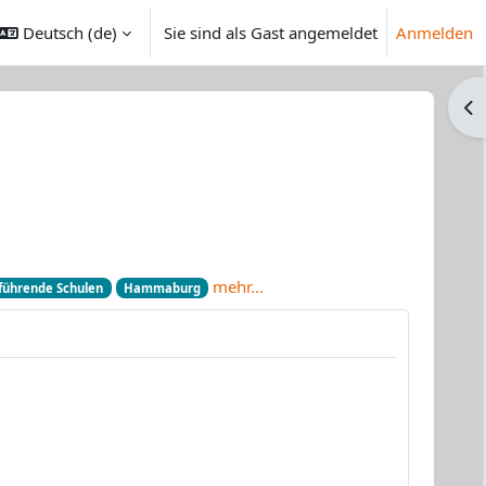
Deutsch ‎(de)‎
Sie sind als Gast angemeldet
Anmelden
ngabe umschalten
Blo
mehr...
führende Schulen
Hammaburg