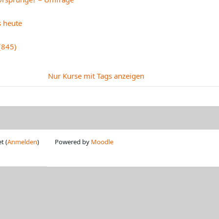
s heute
(845)
Nur Kurse mit Tags anzeigen
t (
Anmelden
)
Powered by
Moodle