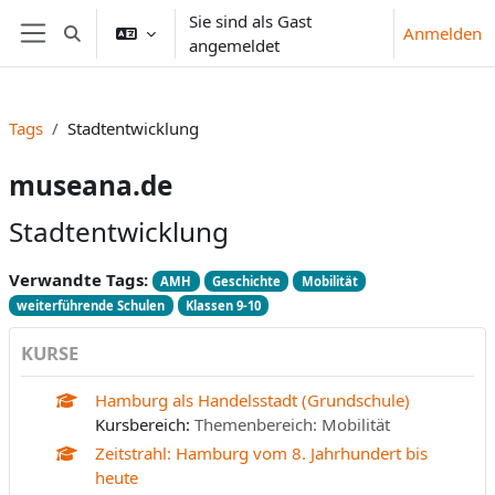
Zum Hauptinhalt
Sie sind als Gast
Anmelden
Sucheingabe umschalten
angemeldet
Website-Übersicht
Tags
Stadtentwicklung
museana.de
Stadtentwicklung
Verwandte Tags:
AMH
Geschichte
Mobilität
weiterführende Schulen
Klassen 9-10
KURSE
Hamburg als Handelsstadt (Grundschule)
Kursbereich:
Themenbereich: Mobilität
Zeitstrahl: Hamburg vom 8. Jahrhundert bis
heute