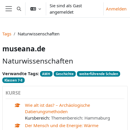
Zum Hauptinhalt
Sie sind als Gast
Anmelden
Sucheingabe umschalten
angemeldet
Website-Übersicht
Tags
Naturwissenschaften
museana.de
Naturwissenschaften
Verwandte Tags:
AMH
Geschichte
weiterführende Schulen
Klassen 7-8
KURSE
Wie alt ist das? – Archäologische
Datierungsmethoden
Kursbereich:
Themenbereich: Hammaburg
Der Mensch und die Energie: Wärme